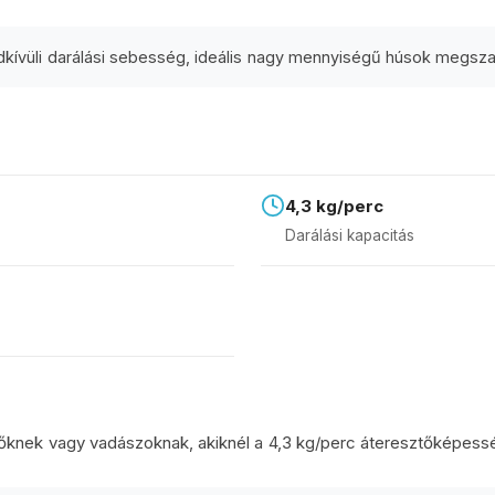
arácsonyi ajándéknak. Még üzemszerűen nem használtam, remélem jól f
ívüli darálási sebesség, ideális nagy mennyiségű húsok megszakí
4,3 kg/perc
Darálási kapacitás
knek vagy vadászoknak, akiknél a 4,3 kg/perc áteresztőképessé