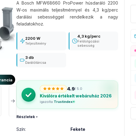
A Bosch MFW68660 ProPower húsdaráló 2200
W-os maximális teljesítménnyel és 4,3 kg/perc
darálási sebességgel rendelkezik a nagy
feladatokhoz.
4,3 kg/perc
2200 W
Feldolgozási
Teljesítmény
sebesség
3 db
Darálótárcsa
rancia
4.9
/ 5.0
Kiválóra értékelt webáruház 2026
igazolta:
Trustindex
Részletek
Szín
:
Fekete