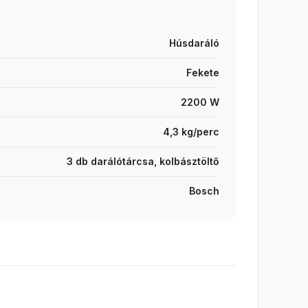
Húsdaráló
Fekete
2200 W
4,3 kg/perc
3 db darálótárcsa, kolbásztöltő
Bosch