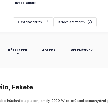
További adatok
Összehasonlítás
Kérdés a termékről
RÉSZLETEK
ADATOK
VÉLEMÉNYEK
Motor
:
800 W
ló, Fekete
Igazolt vásárlás
 húsdaráló a piacon, amely 2200 W-os csúcsteljesítményével per