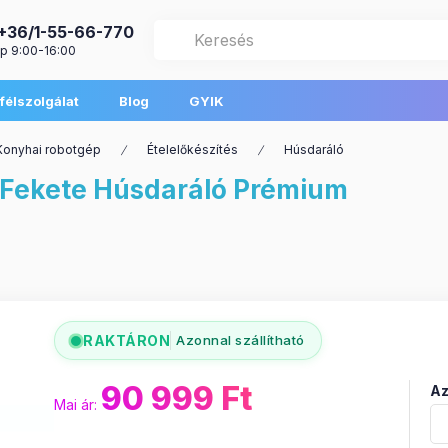
+36/1-55-66-770
p 9:00-16:00
félszolgálat
Blog
GYIK
Konyhai robotgép
Ételelőkészítés
Húsdaráló
Fekete Húsdaráló Prémium
RAKTÁRON
Azonnal szállítható
90 999
Ft
Az
Mai ár: