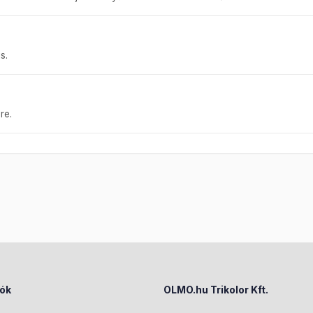
s.
re.
iók
OLMO.hu Trikolor Kft.