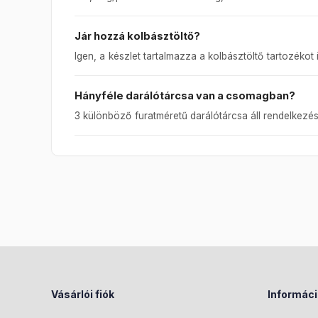
Jár hozzá kolbásztöltő?
Igen, a készlet tartalmazza a kolbásztöltő tartozékot i
Hányféle darálótárcsa van a csomagban?
3 különböző furatméretű darálótárcsa áll rendelkezés
Vásárlói fiók
Informác