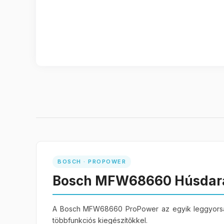
Modellnév
:
MFW68660
4
Átlagos értékelés:
(1 vélemény)
BOSCH · PROPOWER
Még nem írt véleményt a termékről?
Véleményt írok
Bosch MFW68660 Húsdará
Árukeresős vásárló
2022.11.25
A Bosch MFW68660 ProPower az egyik leggyorsabb
többfunkciós kiegészítőkkel.