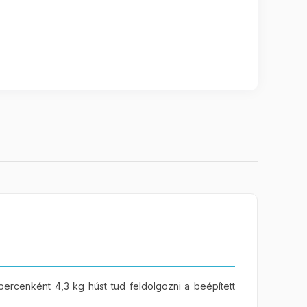
(0)
Származási ország
:
CN
(1)
(0)
(0)
(0)
cenként 4,3 kg húst tud feldolgozni a beépített