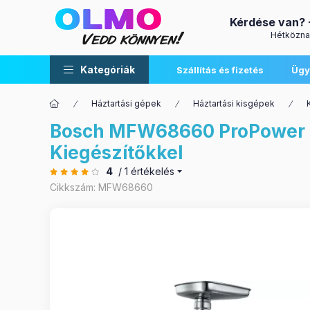
Kérdése van?
Hétközna
Kategóriák
Szállítás és fizetés
Ügy
Háztartási gépek
Háztartási kisgépek
Bosch MFW68660 ProPower 
Kiegészítőkkel
4
/ 1 értékelés
Cikkszám:
MFW68660