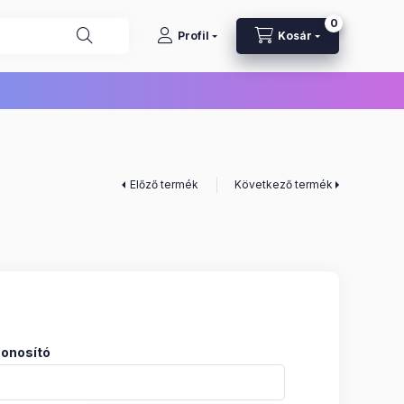
0
Profil
Kosár
Előző termék
Következő termék
onosító