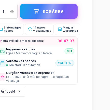
KOSÁRBA
Biztonságos
14 napos
Magyar
fizetés
visszaküldés
webáruház
06:47:06
Hátralévő idő a mai feladáshoz
Ingyenes szállítás
0 Ft
Egész Magyarország területére
Várható kézbesítés
aug. 11-12.
Ma átadjuk a futárnak
Sürgős? Válaszd az expresszt
Expresszel akár már holnapra — a napot Ön
választja.
Árfigyelő