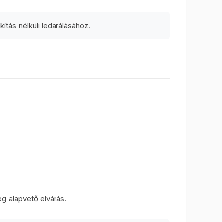
og teljesíteni.
tás nélküli ledarálásához.
g alapvető elvárás.